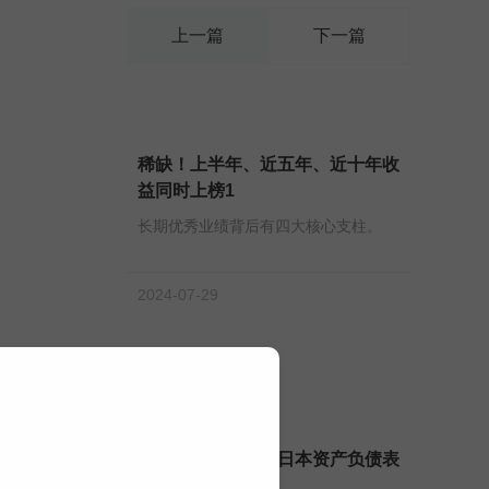
上一篇
下一篇
稀缺！上半年、近五年、近十年收
益同时上榜1
长期优秀业绩背后有四大核心支柱。
2024-07-29
张军对话辜朝明：日本资产负债表
衰退对中国的