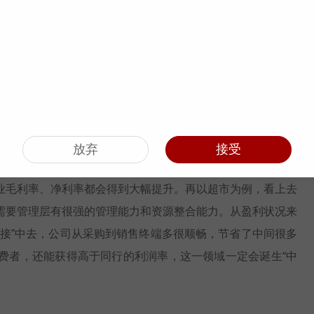
享受通胀”的行业。
药领域。“我希望能抓到3到5个伟大的企业，然后耐心等待这
值股和成长股的估值判断是大不相同的，前者主要是从市盈率的
方面予以考量。以贵州茅台为例，上一轮牛市中它肯定是成长
台已向成长价值股转型。
医疗器械等行业的投资机会。他认为，啤酒行业还刚刚进入整
业毛利率、净利率都会得到大幅提升。再以超市为例，看上去
需要管理层有很强的管理能力和资源整合能力。从盈利状况来
对接”中去，公司从采购到销售终端多很顺畅，节省了中间很多
费者，还能获得高于同行的利润率，这一领域一定会诞生“中