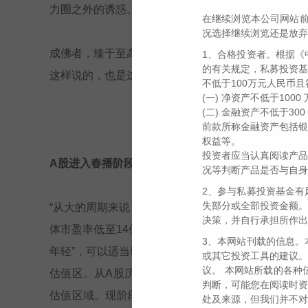
力圈之外的诱惑。
在继续浏览本公司网站前
况选择继续浏览还是放弃
成佛者，臻于至高境界也。如果能够做到始终如一地坚
1、合格投资者。根据《
的有关规定，私募投资基
这样说的，也是这样做的。
不低于100万元人民币
(一) 净资产不低于100
(二) 金融资产不低于3
前款所称金融资产包括银
权益等。
投资者应当认真阅读产品
A股进入春播阶段
况等判断产品是否与自身
2、参与私募投资基金有
失部分或全部投资金额。
“从大的周期来说，A股目前正处于熊市后段。”吴伟志
决策，并自行承担所作出
体市盈率低至14倍左右。从我国香港地区的股市来看，
3、本网站刊载的信息。
年轻”，可以适当地给予一定溢价，比如整体市盈率在1
或其它投资工具的建议。
议。 本网站所载的各种
估值区。从A股历史看，16倍以下是低估值区域，4
判断，可能您在阅读时资
估值区域。现阶段与2007年股指处于5000~60
处及来源，但我们并不对