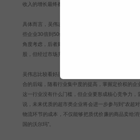
收入的增长最终都会流入到消费品。因此，消费品是“
具体而言，吴伟志钟爱的消费股主要集中于商业和医
些企业30倍到50倍的成长空间。”吴伟志认为，价
角度考虑，后者则主要从市盈率相对盈利增长比率等
股，但经过市场充分挖掘、股价大幅上涨后，贵州茅
吴伟志比较看好品牌服装、啤酒、超市、电子商务、
合的后端，随着行业集中度的提高，掌握定价权的企
这一行业没有什么门槛，但企业要形成核心竞争力，
说，未来优质的超市类企业将会进一步参与到“农超
物流环节的成本，不仅能够把质优价廉的商品卖给消
国的沃尔玛”。