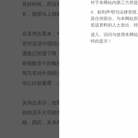
对于本网站内第三方所提
良好时机，而目前的点位，中长期投资者开始迎来了
4、权利声明与法律管辖
长，期望马上就到了收获期对于成长型投资来说是不
其任何部分。与本网站所
览该资料的人士发出、转
在吴伟志看来，今年以来宏观政策主要指向两个目标：
进入、访问与使用本网站
特此提示！
管对促进中国经济恢复性增长起到了很大作用，但货
通胀已明显下降，中国经济下滑也十分明显。不过迄
斯指数至今跌幅很小的重要原因。欧债危机正朝着最
驾马车对中国经济的拉动效应明显趋弱。货币放松在
信心比较萎靡，上述现象均符合低估值市场的特征。
吴伟志表示，短期股指可能还会有所下跌，但跌幅有
的情况不大可能发生，甚至是一种一厢情愿的奢望。
移。因此，未来A股更多是结构性的机会，系统性大