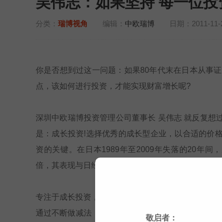
吴伟志：如果坚持 每一位投
分类：
瑞博视角
编辑：
中欧瑞博
日期：2011-11-
你是否想到过这一问题：如果80年代末在日本从事证券
点，该如何进行投资，才能实现财富增长呢?
深圳中欧瑞博投资管理公司董事长 吴伟志 就反复
是：成长投资!选择优秀的成长型企业，以合适的价
资的关键。在日本1989年至2009年失落的20
倍，其表现与日经225指数迥异。
专注于成长投资，这是吴伟志给自己和中欧瑞博的定
通过不断做减法，找到适合自己的核心竞争力，坚持
敬启者：