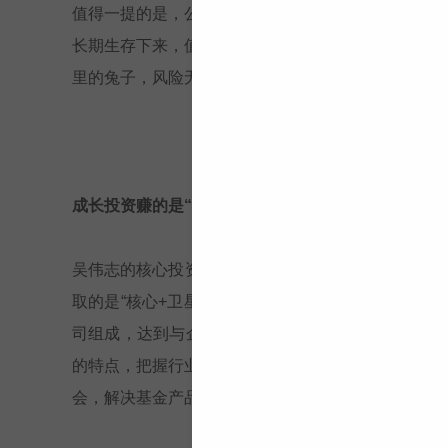
值得一提的是，公司名称“中欧瑞博”中“瑞博”源于英文
长期生存下来，值得投资人思考学习之处良多。兔子
里的兔子，风险无处不在，唯有智慧、敏锐、速度，
成长投资赚的是“眼光”钱
吴伟志的核心投资理念是：以价值投资为基础;与伟大
取的是“核心+卫星”策略及“长期稳定成长+阶段做
司组成，达到与企业共同成长获取超额投资回报的目
的特点，把握行业景气的周期性变化和企业的经营环
会，解决基金产品业绩中短跑的问题。