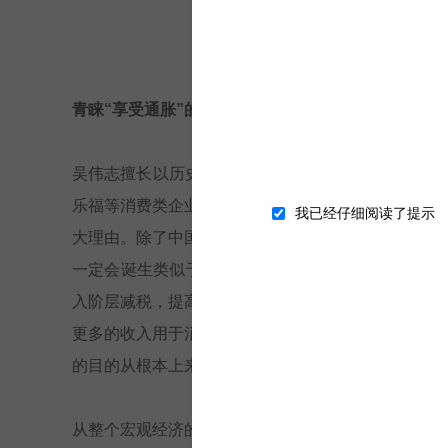
青睐“享受通胀”的消费品
吴伟志擅长以历史的眼光洞察A股未来的投资机会。
乐福等消费类企业不断成长的过程，也是让有耐心的
我已经仔细阅读了提示
大理由。除了中国经济主要由投资和出口拉动转向消
一定会诞生类似于沃尔玛、家乐福、可口可乐这样的
入阶层减税，提高劳动工资收入在国内生产总值中的
更多的收入用于消费。从历史的角度来看，改革开放
的目的从根本上来说就是为了消费，从而提高生活质
从整个宏观经济的发展来说，吴伟志认为，通货膨胀