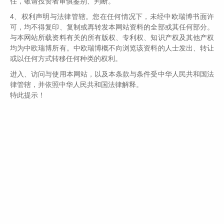
任，敬请投资者审慎鉴别、判断。
4、权利声明与法律管辖。您在任何情况下，未经中欧瑞博书面许
伟志思考：虹吸行情还能持续多久？每一轮泡沫高潮的
可，均不得复印、复制或再转发本网站资料的全部或其任何部分。
剧本都是类似的
与本网站所载资料有关的所有版权、专利权、知识产权及其他产权
通往成功发财的路总是冷冷清清，通往灾难的道路总是非常的
均为中欧瑞博所有。中欧瑞博概不向浏览该资料的人士发出、转让
拥挤！...
或以任何方式转移任何种类的权利。
进入、访问与使用本网站，以及本条款与条件受中华人民共和国法
律管辖，并依照中华人民共和国法律解释。
...
特此提示！
坚持做正确的事