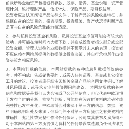
前款所称金融资产包括银行存款、股票、债券、基金份额、资产管
08
理计划、银行理财产品、信托计划、保险产品、期货权益等。
/ 2026
投资者应当认真阅读产品法律文件，了解产品的风险收益特征，并
根据自身的投资目的、投资期限、投资经验、资产状况等判断产品
伟志思考：这一轮科技硬件公司的下跌，是牛市中的调
是否与自身的风险承受能力相适应。
整还是泡沫破灭？
2、参与私募投资基金有风险。私募投资基金净值可能会有较大的
让我们亏钱最多的投资操作，就是在行业景气高点去买入持有
波动，并可能在短时间內大幅下跌，并造成投资者损失部分或全部
那些周期成长股！...
投资金额。管理人过往的业绩数据并不预示其未来的表现，投资者
不应依赖本网站所提供的数据做出投资决策，并自行承担所作出投
资决策之相应风险。
07
3、本网站刊载的信息。本网站所载的各种信息和数据等仅供参
/ 2026
考，并不构成广告或销售要约，或买入任何证券、基金或其它投资
伟志思考：究竟是超级景气周期还是史诗级大泡沫
工具的建议。投资者应仔细审阅相关金融产品的合同文件等以了解
其风险因素，或寻求专业的投资顾问的建议。 本网站所载的各种
信息和数据等是我们认为合法或已公开的信息，但仅代表中欧瑞博
三季度，市场大概率会从科技领涨一花独秀向百花齐放发展，
于发布当时的分析、推测与判断，可能您在阅读时资料的准确性或
从科技牛市向全面牛市发展。...
完整性已发生变化。中欧瑞博会对来源于第三方的信息、数据、资
料明确说明出处及来源，但我们并不对第三方所提供之有关资料的
准确性、充足性或完整性作出任何保证，公司或其股东及雇员概不
对于本网站内第三方所提供之资料的任何错误或遗漏负任何法律责
06
/ 2026