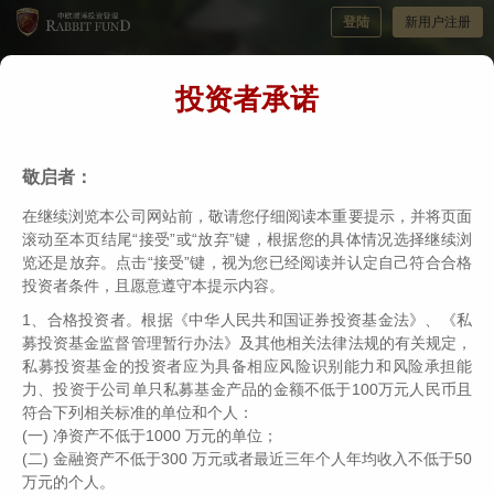
登陆
新用户注册
投资者承诺
敬启者：
在继续浏览本公司网站前，敬请您仔细阅读本重要提示，并将页面
滚动至本页结尾“接受”或“放弃”键，根据您的具体情况选择继续浏
览还是放弃。点击“接受”键，视为您已经阅读并认定自己符合合格
19
200
33
100
年
亿
年
超
座
投资者条件，且愿意遵守本提示内容。
成立于2007年
超百亿管理规模
基金经理投资经验
行业大奖
1、合格投资者。根据《中华人民共和国证券投资基金法》、《私
募投资基金监督管理暂行办法》及其他相关法律法规的有关规定，
私募投资基金的投资者应为具备相应风险识别能力和风险承担能
力、投资于公司单只私募基金产品的金额不低于100万元人民币且
伟志思考
伟志专访
符合下列相关标准的单位和个人：
(一) 净资产不低于1000 万元的单位；
始于2011年，吴伟志的第
167
篇每月投资思考，与您分享
(二) 金融资产不低于300 万元或者最近三年个人年均收入不低于50
万元的个人。