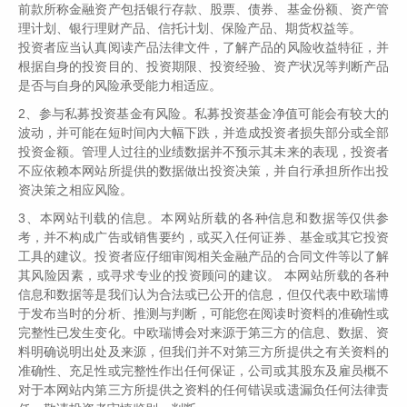
前款所称金融资产包括银行存款、股票、债券、基金份额、资产管
全文字数 | 3069字
理计划、银行理财产品、信托计划、保险产品、期货权益等。
投资者应当认真阅读产品法律文件，了解产品的风险收益特征，并
阅读时长 | 9分钟
根据自身的投资目的、投资期限、投资经验、资产状况等判断产品
是否与自身的风险承受能力相适应。
2、参与私募投资基金有风险。私募投资基金净值可能会有较大的
波动，并可能在短时间內大幅下跌，并造成投资者损失部分或全部
2024年回顾--
宏观政策转向，
股市否极泰来
投资金额。管理人过往的业绩数据并不预示其未来的表现，投资者
不应依赖本网站所提供的数据做出投资决策，并自行承担所作出投
资决策之相应风险。
2024年的中国权益资产，从系统性的角度
3、本网站刊载的信息。本网站所载的各种信息和数据等仅供参
看，还算是表现不错的一年。尽管年初投资者对
考，并不构成广告或销售要约，或买入任何证券、基金或其它投资
未来普遍悲观，年初小微盘股出现踩踏，二季度
工具的建议。投资者应仔细审阅相关金融产品的合同文件等以了解
其风险因素，或寻求专业的投资顾问的建议。 本网站所载的各种
和三季度前两个半月，市场下行的压力不小，但
信息和数据等是我们认为合法或已公开的信息，但仅代表中欧瑞博
是9月24号宏观政策出现明显转向信号后，中国
于发布当时的分析、推测与判断，可能您在阅读时资料的准确性或
资本市场迎来了快速的向上修复的行情，虽然10
完整性已发生变化。中欧瑞博会对来源于第三方的信息、数据、资
料明确说明出处及来源，但我们并不对第三方所提供之有关资料的
月份高开低走，11、12月份也处于震荡整固过
准确性、充足性或完整性作出任何保证，公司或其股东及雇员概不
程中，但是全年下来A股与港股还是录得了一定
对于本网站内第三方所提供之资料的任何错误或遗漏负任何法律责
幅度的年度正收益。万得全A、沪深300、恒生