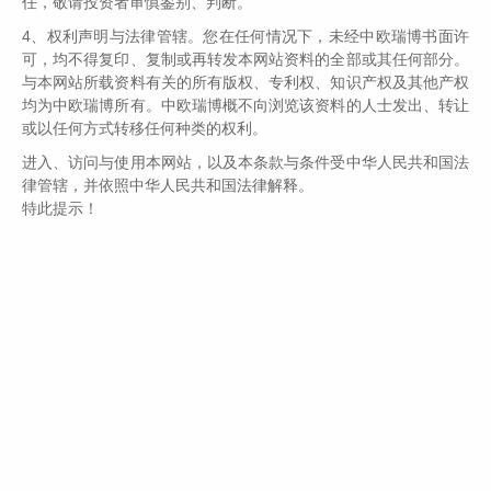
任，敬请投资者审慎鉴别、判断。
指数、恒生科技指数这几个主要宽基指数2024
4、权利声明与法律管辖。您在任何情况下，未经中欧瑞博书面许
年全年的涨幅分别为10%、14.68%、17.67%、
可，均不得复印、复制或再转发本网站资料的全部或其任何部分。
与本网站所载资料有关的所有版权、专利权、知识产权及其他产权
18.7%。年度表现显著好于多数人在2024年初
均为中欧瑞博所有。中欧瑞博概不向浏览该资料的人士发出、转让
的预期。
或以任何方式转移任何种类的权利。
回看2024年初我们的展望主题：“这次不一
进入、访问与使用本网站，以及本条款与条件受中华人民共和国法
样or否极泰来？”目前来看，这一轮从周期规律
律管辖，并依照中华人民共和国法律解释。
特此提示！
的角度来看，依然还是一样的，随着经济数据下
行压力的倒逼，我们终于在2024年的三季度尾
段，看到了宏观政策的大转向。
信息秒达时代，
多数投资者猝不及防，资本市场6个交易日上涨
了40.72%（万得全A指数从9月23日的3921点
涨到10月8日的5518点，上涨了1597点，涨幅
高达40.72%）。
熊市非政策所欲，疯牛亦非政
策所欲。随后各项大家期待的政策落地速度有所
放缓，股市也出现了区间整固。多数投资者从恐
慌性入市，害怕错过股市大涨的心态，变成了犹