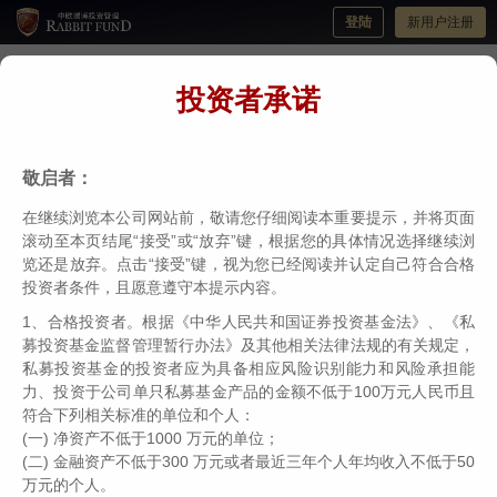
登陆
新用户注册
投资者承诺
伟志思考：2025年展望--静待花开
分类：
伟志思考
编辑：
中欧瑞博
日期：2025-01-06
敬启者：
在继续浏览本公司网站前，敬请您仔细阅读本重要提示，并将页面
滚动至本页结尾“接受”或“放弃”键，根据您的具体情况选择继续浏
览还是放弃。点击“接受”键，视为您已经阅读并认定自己符合合格
投资者条件，且愿意遵守本提示内容。
1、合格投资者。根据《中华人民共和国证券投资基金法》、《私
募投资基金监督管理暂行办法》及其他相关法律法规的有关规定，
私募投资基金的投资者应为具备相应风险识别能力和风险承担能
力、投资于公司单只私募基金产品的金额不低于100万元人民币且
符合下列相关标准的单位和个人：
(一) 净资产不低于1000 万元的单位；
(二) 金融资产不低于300 万元或者最近三年个人年均收入不低于50
万元的个人。