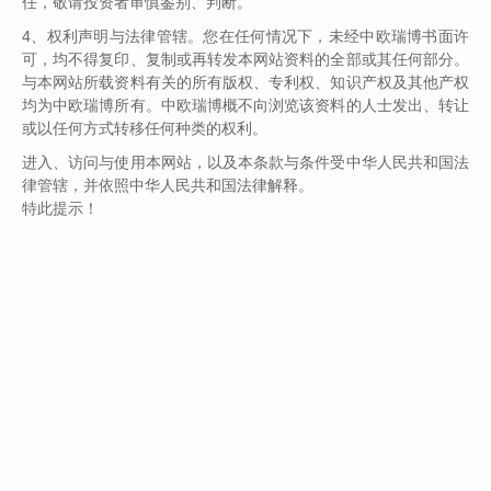
任，敬请投资者审慎鉴别、判断。
赎回的现象特别明显。
4、权利声明与法律管辖。您在任何情况下，未经中欧瑞博书面许
本期的伟志思考，我们就如何看待今年以来
可，均不得复印、复制或再转发本网站资料的全部或其任何部分。
主动管理类的公募基金遭遇大规模净赎回，如何
与本网站所载资料有关的所有版权、专利权、知识产权及其他产权
看待日本股市和美国股市出现较大幅度调整来进
均为中欧瑞博所有。中欧瑞博概不向浏览该资料的人士发出、转让
或以任何方式转移任何种类的权利。
行探讨。
进入、访问与使用本网站，以及本条款与条件受中华人民共和国法
律管辖，并依照中华人民共和国法律解释。
特此提示！
1
如何看待今年一二季度主动权益基金
遭遇大规模净赎回？谁在离场，谁在进场？
数据表明，2024年二季度公募基金中的主动
权益基金仍被加速赎回，二季度净赎回2401.76
亿，其中新基金发行了232.62亿元，老基金净赎
回2634.38亿元。一季度，基民净赎回了2797