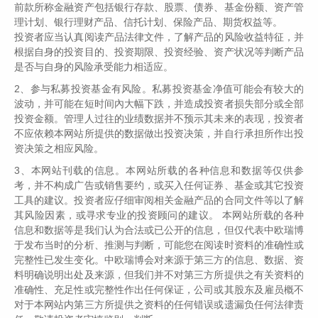
前款所称金融资产包括银行存款、股票、债券、基金份额、资产管
理计划、银行理财产品、信托计划、保险产品、期货权益等。
投资者应当认真阅读产品法律文件，了解产品的风险收益特征，并
全文字数 | 2957字
根据自身的投资目的、投资期限、投资经验、资产状况等判断产品
阅读时长 | 10分钟
是否与自身的风险承受能力相适应。
2、参与私募投资基金有风险。私募投资基金净值可能会有较大的
波动，并可能在短时间內大幅下跌，并造成投资者损失部分或全部
投资金额。管理人过往的业绩数据并不预示其未来的表现，投资者
7月份的A股市场，从指数层面来看波澜不
不应依赖本网站所提供的数据做出投资决策，并自行承担所作出投
惊，万得全A指数全月微涨0.27%，沪深300指
资决策之相应风险。
数微下跌了0.57%。但是投资者冷暖感觉各异。
3、本网站刊载的信息。本网站所载的各种信息和数据等仅供参
总体来说市场过去一段时间依然缺乏赚钱效应，
考，并不构成广告或销售要约，或买入任何证券、基金或其它投资
工具的建议。投资者应仔细审阅相关金融产品的合同文件等以了解
在交易监管阶段性放松的环境下，一些题材股的
其风险因素，或寻求专业的投资顾问的建议。 本网站所载的各种
炒作开始逐渐升温，但是这些妖票难以对市场整
信息和数据等是我们认为合法或已公开的信息，但仅代表中欧瑞博
体情绪的恢复有太多的贡献。由于自2021年一
于发布当时的分析、推测与判断，可能您在阅读时资料的准确性或
完整性已发生变化。中欧瑞博会对来源于第三方的信息、数据、资
季度以来，多数基金持有者开始步入持续亏钱的
料明确说明出处及来源，但我们并不对第三方所提供之有关资料的
局面，到了2024年一二季度，亏损的幅度已经
准确性、充足性或完整性作出任何保证，公司或其股东及雇员概不
到了不少投资者心理承受的极限，这两个季度净
对于本网站内第三方所提供之资料的任何错误或遗漏负任何法律责