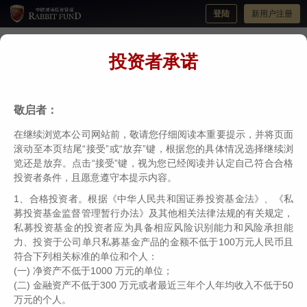
登陆
新用户注册
投资者承诺
伟志思考 | 没有哪一种投资策略会永远有
效， 那些最灾难投资决策的共性
敬启者：
分类：
伟志思考
编辑：
中欧瑞博
日期：2024-08-05
在继续浏览本公司网站前，敬请您仔细阅读本重要提示，并将页面
滚动至本页结尾“接受”或“放弃”键，根据您的具体情况选择继续浏
览还是放弃。点击“接受”键，视为您已经阅读并认定自己符合合格
投资者条件，且愿意遵守本提示内容。
1、合格投资者。根据《中华人民共和国证券投资基金法》、《私
募投资基金监督管理暂行办法》及其他相关法律法规的有关规定，
私募投资基金的投资者应为具备相应风险识别能力和风险承担能
力、投资于公司单只私募基金产品的金额不低于100万元人民币且
符合下列相关标准的单位和个人：
(一) 净资产不低于1000 万元的单位；
(二) 金融资产不低于300 万元或者最近三年个人年均收入不低于50
万元的个人。