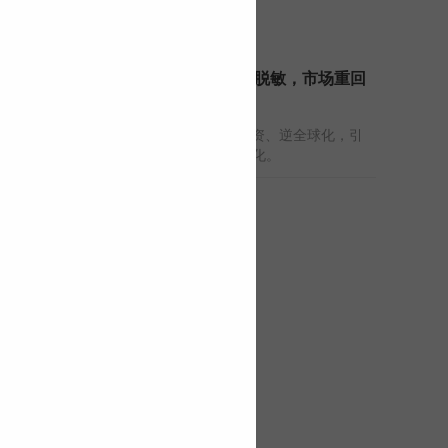
伟志思考：对战争脱敏，市场重回
分化
两个关键词：AI大投资、逆全球化，引
领着各行业的景气分化。
2026-05-06