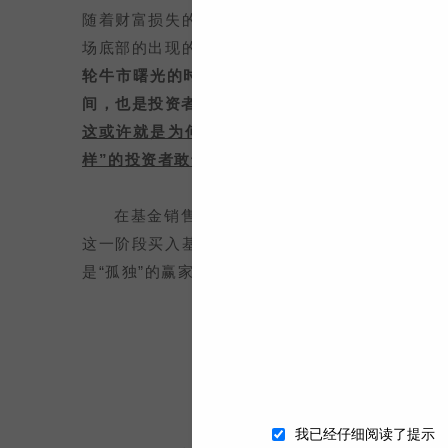
随着财富损失的扩大，信心也越来越折损。除非是
场底部的出现的投资者（仅有少数经验丰富投资者
轮牛市曙光的时候，往往钱亏得所剩不多了，“牛
间，也是投资者信心最低的时候。对于失去“牛心
这或许就是为何每一次在估值与情绪最低的底部
样”的投资者敢于逆行，咬着牙去做“短期痛苦长期
在基金销售领域看到的现象也是类似的，基金
这一阶段买入基金的投资者往往会有一段不短的痛
是“孤独”的赢家该出手的阶段。
“知与行
但
我已经仔细阅读了提示