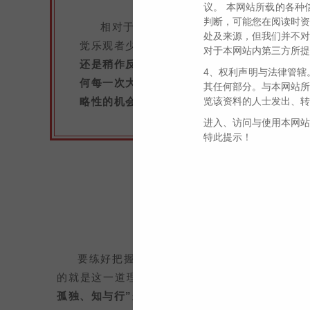
议。 本网站所载的各种
判断，可能您在阅读时资
相对于4月底的绝望情绪来说，5月底的
处及来源，但我们并不对
觉乐观者少，绝望者也较前期减少了一些，多
对于本网站内第三方所提
还是稍作反弹后继续深不见底？这是当下特别
4、权利声明与法律管辖
何每一次大机会来临时，多数人往往裹足不前
其任何部分。与本网站所
略性的机会是通往投资成功的必修课，也是投
览该资料的人士发出、转
进入、访问与使用本网站
特此提示！
为何每一
多数人总
要练好把握大机会的能力，除了需要一些运气
的就是这一道理。
篇幅所限，今天仅就这一训练过
孤独、知与行”来进行讨论。