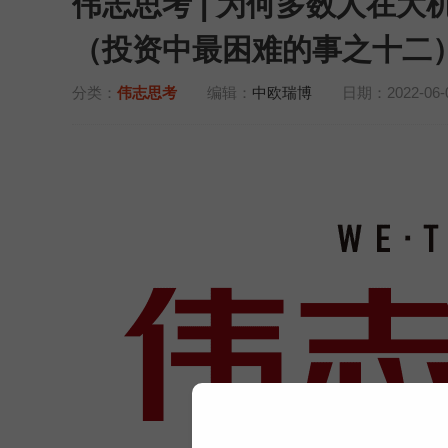
伟志思考 | 为何多数人在
（投资中最困难的事之十二
分类：
伟志思考
编辑：
中欧瑞博
日期：2022-06-