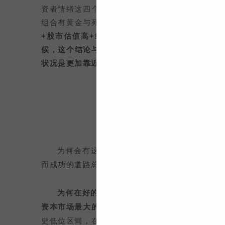
资者情绪这四个重要因素的组合与投资机会与风险
组合有黄金与死亡组合两类，
黄金组合：政策支持
+股市估值高+经济好+投资者乐观。股市的大机
候，这个结论与多数人的常识可能有很大的差异。
状况是更加靠近黄金组合还是死亡组合？
由此可见
做正
往往
为何会有这种现象呢？其实道理不难理解，因
而成功的道路总是空空荡荡。
为何在好的投资机会出现时，大家都如此的“
资本市场最大的规律就是估值与情绪如钟摆一样，
史低位区间，在估值从高位向下去到低位的这一路