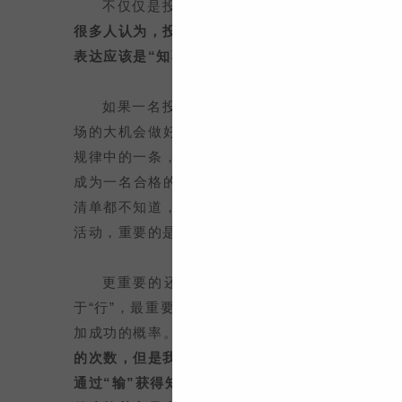
不仅仅是投资，无论做好哪一项工作的关键，
很多人认为，投资是一件“知易行难”的事，早期
表达应该是“知不易，行更难”。
如果一名投资者觉得，坚持做到巴菲特说的：
场的大机会做好投资，那就大谬了。巴菲特这句话
规律中的一条，换一句话来说，这仅仅是做好投资
成为一名合格的投资者距离还是非常非常遥远的。
清单都不知道，那距离按照学习清单去逐项学习修
活动，重要的是，所有的勤奋与付出都应该符合投
更重要的还是“行”，没有自己亲历的成功与
于“行”，最重要的一点就是不要害怕失败。包括
加成功的概率。因此，我们可能会尽可能减少“行”
的次数，但是我们必须明白一个道理，作为一名想
通过“输”获得知识不也是非常可贵和重要么？因