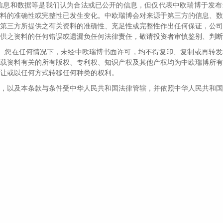
信息和数据等是我们认为合法或已公开的信息，但仅代表中欧瑞博于发布
料的准确性或完整性已发生变化。中欧瑞博会对来源于第三方的信息、数
情绪有所修复，但是市场分歧依然巨大，观察下来，感
第三方所提供之有关资料的准确性、充足性或完整性作出任何保证，公司
数人陷入犹豫与纠结中。
当下的市场究竟是大机会？
供之资料的任何错误或遗漏负任何法律责任，敬请投资者审慎鉴别、判断
值得讨论的一个课题！本期的伟志思考，我们也就为
。您在任何情况下，未经中欧瑞博书面许可，均不得复印、复制或再转发
这一有趣的现象来进行剖析。我一直认为，把握住战
载资料有关的所有版权、专利权、知识产权及其他产权均为中欧瑞博所有
资中最困难的事之一。
让或以任何方式转移任何种类的权利。
，以及本条款与条件受中华人民共和国法律管辖，并依照中华人民共和国
次大机会面前，
是容易裹足不前？
因素之外，确实需要全面持久的修行，所谓“厚德载物”讲
程中，我们感觉最困难的三个难点来进行讨论，“杂音、