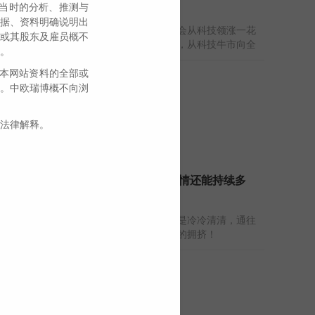
当时的分析、推测与
是史诗级大泡
据、资料明确说明出
三季度，市场大概率会从科技领涨一花
或其股东及雇员概不
独秀向百花齐放发展，从科技牛市向全
。
面牛市发展。
本网站资料的全部或
2026-07-06
。中欧瑞博概不向浏
法律解释。
伟志思考：虹吸行情还能持续多
久？每一轮泡沫
通往成功发财的路总是冷冷清清，通往
灾难的道路总是非常的拥挤！
2026-06-01