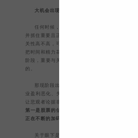
大机会出现的时候，往往是“杂音”最多的时候
任何时候，市场上最不缺的就是信息与观点，
并抓住重要且正确的关键信息，确实是一件难度非
关性高不高，可能很多时间，我们热衷关注与讨论
把时间和精力花在无关或者不重要的事情上，其实
阶段，重要与关键的信息又是不同的，因此对于非
的。
那现阶段出现最频繁，对大家投资扰动最多的
业盈利恶化、失业率、地产下行、海外高通胀、美
让悲观者论据非常充分，乐观者容易词穷。但眼下
第一是股票的估值经过持续的下跌已经变得便宜了
正在不断的加码发力。
关于眼下是大机会还是大坑？我们可以回看一