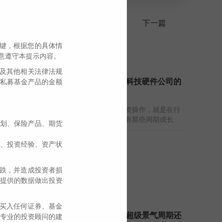
上一篇
下一篇
”键，根据您的具体情
意遵守本提示内容。
及其他相关法律法规
伟志思考：这一轮科技硬件公司的
私募基金产品的金额
下跌，是牛市
让我们亏钱最多的投资操作，就是在行
业景气高点去买入持有那些周期成长
划、保险产品、期货
股！
2026-08-03
、投资经验、资产状
跌，并造成投资者损
提供的数据做出投资
买入任何证券、基金
伟志思考：究竟是超级景气周期还
专业的投资顾问的建