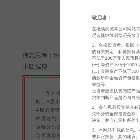
敬启者：
全文
在继续浏览本公司网站前
阅
况选择继续浏览还是放弃
1、合格投资者。根据《
的有关规定，私募投资基
伟志思考 | 为何多数人在大机会面前总
不低于100万元人民币
(一) 净资产不低于100
中欧瑞博
(二) 金融资产不低于3
前款所称金融资产包括银
权益等。
投资者应当认真阅读产品
五月份全球的资本市场出现了一丝暖意
况等判断产品是否与自身
间，A股市场出人意料的逐渐走强了。尤其在
2、参与私募投资基金有
A股的走势相当顽强。全月下来万得全A指数上涨
失部分或全部投资金额。
幅度达到15.8%。代表中概股走势的金龙指
决策，并自行承担所作出
振幅分别达到惊人的41.61%、29.33%、25.
3、本网站刊载的信息。
这个现象是很值得重视的。投资者纷纷惊叹，
或其它投资工具的建议。