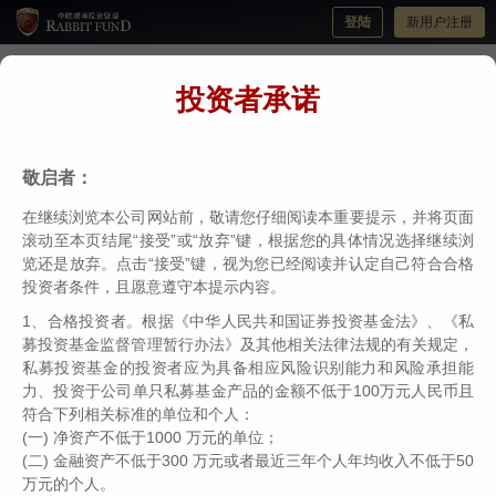
登陆
新用户注册
投资者承诺
伟志思考 | A股是否已经进入了熊市？为何
要坚持做长期正确而短期痛苦的事（投资中
敬启者：
最困难的事之十）
在继续浏览本公司网站前，敬请您仔细阅读本重要提示，并将页面
分类：
伟志思考
编辑：
中欧瑞博
日期：2022-03-01
滚动至本页结尾“接受”或“放弃”键，根据您的具体情况选择继续浏
览还是放弃。点击“接受”键，视为您已经阅读并认定自己符合合格
投资者条件，且愿意遵守本提示内容。
1、合格投资者。根据《中华人民共和国证券投资基金法》、《私
募投资基金监督管理暂行办法》及其他相关法律法规的有关规定，
私募投资基金的投资者应为具备相应风险识别能力和风险承担能
力、投资于公司单只私募基金产品的金额不低于100万元人民币且
符合下列相关标准的单位和个人：
(一) 净资产不低于1000 万元的单位；
(二) 金融资产不低于300 万元或者最近三年个人年均收入不低于50
万元的个人。