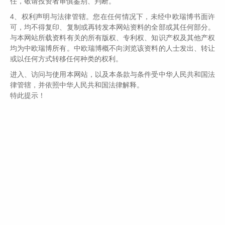
任，敬请投资者审慎鉴别、判断。
媒体消息铺天盖地，一方面两个斯拉夫兄
弟国家战事惨烈进行中，另一方面，美欧
4、权利声明与法律管辖。您在任何情况下，未经中欧瑞博书面许
可，均不得复印、复制或再转发本网站资料的全部或其任何部分。
加大对俄罗斯的各种制裁力度。26日美欧
与本网站所载资料有关的所有版权、专利权、知识产权及其他产权
对俄罗斯使出“杀手锏”，决定将部分俄罗
均为中欧瑞博所有。中欧瑞博概不向浏览该资料的人士发出、转让
斯银行排除在环球银行金融电信协会
或以任何方式转移任何种类的权利。
（SWIFT）支付系统之外，并对俄罗斯央
进入、访问与使用本网站，以及本条款与条件受中华人民共和国法
行实施限制措施，以防其部署国际储备削
律管辖，并依照中华人民共和国法律解释。
特此提示！
弱制裁措施造成的影响……
疫情方面，香港地区出现了持续恶化
的现象，28日香港一天新增34466例确诊
病例。我所生活的深圳市与香港一水之
隔，最近一段时间压力空前，坊间传闻有
港人偷渡过来，目前仍无法证伪，但是沿
口岸地区日夜加强巡逻防范，悬赏鼓励举
报偷渡倒确有此事。每天家里公司两点一
线，进入写字楼都需要24小时以内的核酸