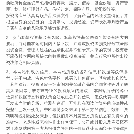
前款所称金融资产包括银行存款、股票、债券、基金份额、资产管
理计划、银行理财产品、信托计划、保险产品、期货权益等。
投资者应当认真阅读产品法律文件，了解产品的风险收益特征，并
全文字数丨4133字
根据自身的投资目的、投资期限、投资经验、资产状况等判断产品
阅读时长丨8分钟
是否与自身的风险承受能力相适应。
2、参与私募投资基金有风险。私募投资基金净值可能会有较大的
波动，并可能在短时间內大幅下跌，并造成投资者损失部分或全部
伟志思考 | A股是否已经进入了熊市？ 为何
投资金额。管理人过往的业绩数据并不预示其未来的表现，投资者
不应依赖本网站所提供的数据做出投资决策，并自行承担所作出投
要坚持做长期正确而短期痛苦的事（投资中
资决策之相应风险。
最困难的事之十）
3、本网站刊载的信息。本网站所载的各种信息和数据等仅供参
考，并不构成广告或销售要约，或买入任何证券、基金或其它投资
中欧瑞博
工具的建议。投资者应仔细审阅相关金融产品的合同文件等以了解
其风险因素，或寻求专业的投资顾问的建议。 本网站所载的各种
信息和数据等是我们认为合法或已公开的信息，但仅代表中欧瑞博
于发布当时的分析、推测与判断，可能您在阅读时资料的准确性或
完整性已发生变化。中欧瑞博会对来源于第三方的信息、数据、资
2月份的天下确实不太平，24号俄罗
料明确说明出处及来源，但我们并不对第三方所提供之有关资料的
斯突然宣布对乌克兰采取军事行动，以达
准确性、充足性或完整性作出任何保证，公司或其股东及雇员概不
到使乌克兰去军事化的目的。这几天各种
对于本网站内第三方所提供之资料的任何错误或遗漏负任何法律责