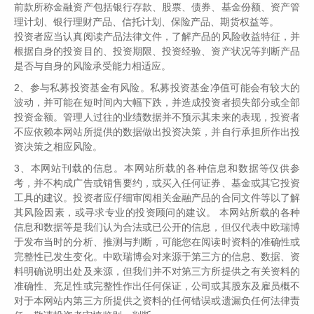
前款所称金融资产包括银行存款、股票、债券、基金份额、资产管
仅下跌了2.09%，但是呈现明显的冲高回落的走势，全
理计划、银行理财产品、信托计划、保险产品、期货权益等。
月的波动幅度达到9.54%。周期行业的股票近期也呈现
投资者应当认真阅读产品法律文件，了解产品的风险收益特征，并
了一定的冲高回落的特点，而消费类的蓝筹在经历了较
根据自身的投资目的、投资期限、投资经验、资产状况等判断产品
长时间调整后，近期的走势有所修复，与周期股的走势
是否与自身的风险承受能力相适应。
出现了跷跷板效应。港股恒生指数9月份依然疲弱，当
2、参与私募投资基金有风险。私募投资基金净值可能会有较大的
月跌幅为5.04%。
波动，并可能在短时间內大幅下跌，并造成投资者损失部分或全部
投资金额。管理人过往的业绩数据并不预示其未来的表现，投资者
不应依赖本网站所提供的数据做出投资决策，并自行承担所作出投
资决策之相应风险。
3、本网站刊载的信息。本网站所载的各种信息和数据等仅供参
考，并不构成广告或销售要约，或买入任何证券、基金或其它投资
电力最近成了大家关注的焦点，停电必然压减GDP
工具的建议。投资者应仔细审阅相关金融产品的合同文件等以了解
其风险因素，或寻求专业的投资顾问的建议。 本网站所载的各种
自90年代大学毕业后，“停电”这个儿时常见的事已
信息和数据等是我们认为合法或已公开的信息，但仅代表中欧瑞博
经久违很多年了。进入八九月份以来，由于电煤价格
于发布当时的分析、推测与判断，可能您在阅读时资料的准确性或
高，火电企业亏损严重，以及地方政府能耗双控的考核
完整性已发生变化。中欧瑞博会对来源于第三方的信息、数据、资
指标的压力，不少地方纷纷都对工业企业开展“有序”用
料明确说明出处及来源，但我们并不对第三方所提供之有关资料的
准确性、充足性或完整性作出任何保证，公司或其股东及雇员概不
电管理，莞深地区部分企业都按照开2停5的节奏进
对于本网站内第三方所提供之资料的任何错误或遗漏负任何法律责
行“有序”用电。不少考核压力大的地方加大力度，直接