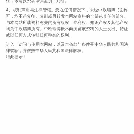
任，敬请投资者审慎鉴别、判断。
要求高耗能企业停掉40-80%的产能。
4、权利声明与法律管辖。您在任何情况下，未经中欧瑞博书面许
可，均不得复印、复制或再转发本网站资料的全部或其任何部分。
当下产业链全球分工的时代，不少地区某些细分产
与本网站所载资料有关的所有版权、专利权、知识产权及其他产权
品的全国市占率甚至全球市占率有可能很高，这些地区
均为中欧瑞博所有。中欧瑞博概不向浏览该资料的人士发出、转让
的企业如果被限产了，很可能会导致某几类细分产品阶
或以任何方式转移任何种类的权利。
段性出现严重的供求失衡的后果，本来上行压力就巨大
进入、访问与使用本网站，以及本条款与条件受中华人民共和国法
的PPI很可能会进一步人为加剧。更严重的是，水桶中
律管辖，并依照中华人民共和国法律解释。
最短的板决定了水的容量。少数某些商品的短缺，有可
特此提示！
能会导致相关的终端产品大量减产，对经济与就业的影
响，可能会超出大家的想象，但这些并不是地方政府的
职责所在。
去年以来，由于疫情原因，单位GDP能耗密度低的
服务业受到很大的冲击，与此同时，由于中国制造正在
开足马力满足全球的需求，阶段性第三产业比重降低导
致能耗强度暂时超标，其实是非常正常的现象，如果考
核部门没有实事求是地根据情况的变化对考核直接进行
阶段性调整的话，恐怕会犯“削足适履”的荒唐错误。从