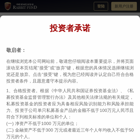
登陆
新用户注册
投资者承诺
伟志思考|地产行业的影响不容忽视，珍惜
熊市，拥抱牛市！
敬启者：
分类：
伟志思考
编辑：
中欧瑞博
日期：2021-10-08
在继续浏览本公司网站前，敬请您仔细阅读本重要提示，并将页面
滚动至本页结尾“接受”或“放弃”键，根据您的具体情况选择继续浏
览还是放弃。点击“接受”键，视为您已经阅读并认定自己符合合格
投资者条件，且愿意遵守本提示内容。
市场观察
1、合格投资者。根据《中华人民共和国证券投资基金法》、《私
募投资基金监督管理暂行办法》及其他相关法律法规的有关规定，
私募投资基金的投资者应为具备相应风险识别能力和风险承担能
力、投资于公司单只私募基金产品的金额不低于100万元人民币且
符合下列相关标准的单位和个人：
9月份的万得全A指数全月振幅为7.06%，微跌了
(一) 净资产不低于1000 万元的单位；
1.03%。大盘的系统性波动不算大，但是结构的分化还
(二) 金融资产不低于300 万元或者最近三年个人年均收入不低于50
是很厉害。代表中等市值公司的中证500指数虽然全月
万元的个人。