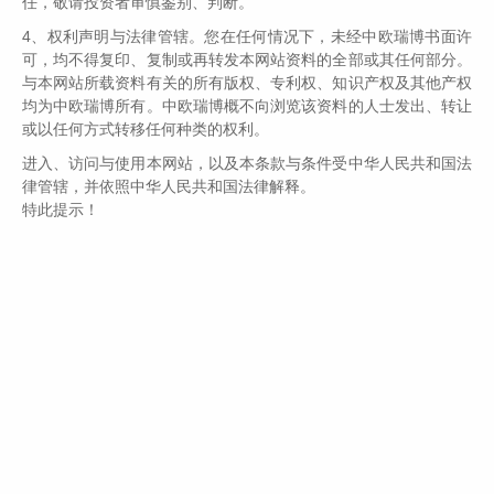
任，敬请投资者审慎鉴别、判断。
们就像一个种田的，这世界上最幸福的农民是什么呢?就是我只
4、权利声明与法律管辖。您在任何情况下，未经中欧瑞博书面许
有一块地，麦子熟的时候，我的地里全是麦子，水稻熟的时
可，均不得复印、复制或再转发本网站资料的全部或其任何部分。
候，地里全是水稻，水果熟的时候，地里全是水果，你总是在
与本网站所载资料有关的所有版权、专利权、知识产权及其他产权
收获，但那是不可能的。因为你只有一块地，所以要确定种什
均为中欧瑞博所有。中欧瑞博概不向浏览该资料的人士发出、转让
或以任何方式转移任何种类的权利。
么东西，每样东西都有他的生长周期。比如说，你确定是要种
进入、访问与使用本网站，以及本条款与条件受中华人民共和国法
水果，那你的水果可能还在开花还在成长，那边人家在收水
律管辖，并依照中华人民共和国法律解释。
稻，你也别眼红，你得坚持下来，你只要是种有价值的庄稼，
特此提示！
你只要把它的播种收获周期掌握好，肯定有收获。怕就怕你看
到别人在收水稻，眼红了，再去播种水稻，已经来不及了，看
到别人收水果，眼红了，再去种水果，来不及了。
我们这样坚持下来，其实效果还不错，一轮行情就像四季轮
回，总会轮到，坚持自己的投资风格，坚持自己看好的品种，
总会有收获的。