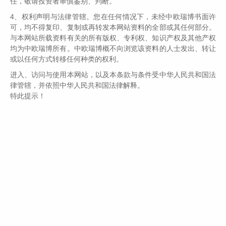
任，敬请投资者审慎鉴别、判断。
元，32年间茅台酒价格涨幅达226倍。一瓶茅台酒的价格与公务
员月收入的占比始终维持在25%~30%左右的水平。当然，中国
4、权利声明与法律管辖。您在任何情况下，未经中欧瑞博书面许
可，均不得复印、复制或再转发本网站资料的全部或其任何部分。
过去30年，通胀幅度惊人可能还有部分因素是当时的基数特别
与本网站所载资料有关的所有版权、专利权、知识产权及其他产权
低，但长期来看，未来的通胀程度依然会非常惊人。应该说，
均为中欧瑞博所有。中欧瑞博概不向浏览该资料的人士发出、转让
在历史发展进程中，居民收入的提升与物价上涨水平在互动中
或以任何方式转移任何种类的权利。
前进，互为因果，通胀的长期累积效应不容小觑。
进入、访问与使用本网站，以及本条款与条件受中华人民共和国法
律管辖，并依照中华人民共和国法律解释。
特此提示！
在通胀背景下，如果一家企业拥有稳定的市场份额，那么这家
企业的销售收入必然能跟随商品价格的上涨出现相应的增长，
根据过往的经验，行业内优势企业在这一过程中往往能维持稳
定的毛利率和净利率。如果该企业同时还能提升市场份额，随
着时间的推移，其盈利成长将是十分惊人的，对应的，这也将
反映在这家企业的股价表现上。而如果该企业管理层能更优秀
一些，在相同销售渠道下进行产品线的延伸，进行有效外延式
的收购扩张，成功地新增一个有竞争力的产品，无异于再造一
家该企业。而这也正是美国菲利普莫里斯的成长轨迹！无怪乎