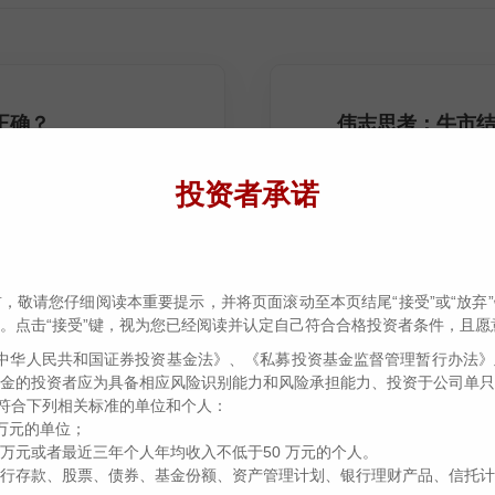
正确？
伟志思考：牛市
资人右端一致的卖出行
由于提前降低了仓位
投资者承诺
力量的叠加，导致了这
们基本面研究的团队
期，我们会逐步重新
最优秀的企业。
2015-06-29
，敬请您仔细阅读本重要提示，并将页面滚动至本页结尾“接受”或“放弃
。点击“接受”键，视为您已经阅读并认定自己符合合格投资者条件，且愿
中华人民共和国证券投资基金法》、《私募投资基金监督管理暂行办法》
金的投资者应为具备相应风险识别能力和风险承担能力、投资于公司单只
且符合下列相关标准的单位和个人：
0 万元的单位；
00 万元或者最近三年个人年均收入不低于50 万元的个人。
行存款、股票、债券、基金份额、资产管理计划、银行理财产品、信托计
伟志思考：珍惜