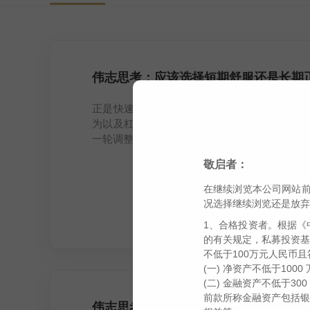
伟志思考：应该选择短期舒服还是长期
正是快速的信息传递形成下跌一致性预期、投
为以及杠杆资金短期集中的风控与强平这三种
一轮调整演变成了股灾。
敬启者：
2015-07-31
在继续浏览本公司网站前
况选择继续浏览还是放弃
1、合格投资者。根据《
的有关规定，私募投资基
不低于100万元人民币
(一) 净资产不低于100
(二) 金融资产不低于3
前款所称金融资产包括银
伟志思考：供求关系正在起变化