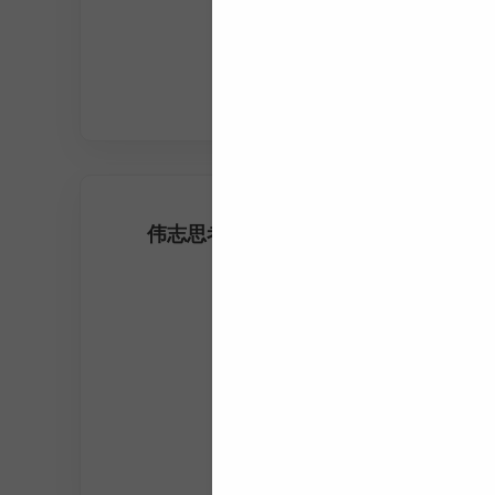
伟志思考：不要为了追求完美，错失了
2015-02-14