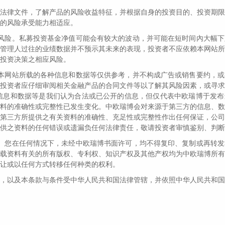
法律文件，了解产品的风险收益特征，并根据自身的投资目的、投资期限
现，上市公司抓紧再融
珍惜涨潮的美好时光
的风险承受能力相适应。
种强对流的现象确实不
下车！对于一位有多
风险。私募投资基金净值可能会有较大的波动，并可能在短时间內大幅下
种后就告诉你地里的
管理人过往的业绩数据并不预示其未来的表现，投资者不应依赖本网站所
稼烂在地里。
投资决策之相应风险。
2015-05-08
本网站所载的各种信息和数据等仅供参考，并不构成广告或销售要约，或
投资者应仔细审阅相关金融产品的合同文件等以了解其风险因素，或寻求
信息和数据等是我们认为合法或已公开的信息，但仅代表中欧瑞博于发布
料的准确性或完整性已发生变化。中欧瑞博会对来源于第三方的信息、数
第三方所提供之有关资料的准确性、充足性或完整性作出任何保证，公司
供之资料的任何错误或遗漏负任何法律责任，敬请投资者审慎鉴别、判断
。您在任何情况下，未经中欧瑞博书面许可，均不得复印、复制或再转发
载资料有关的所有版权、专利权、知识产权及其他产权均为中欧瑞博所有
伟志思考：一花
让或以任何方式转移任何种类的权利。
，以及本条款与条件受中华人民共和国法律管辖，并依照中华人民共和国
市场像钟摆一样，总
场，或许是从局部泡
就是规律，道法自然