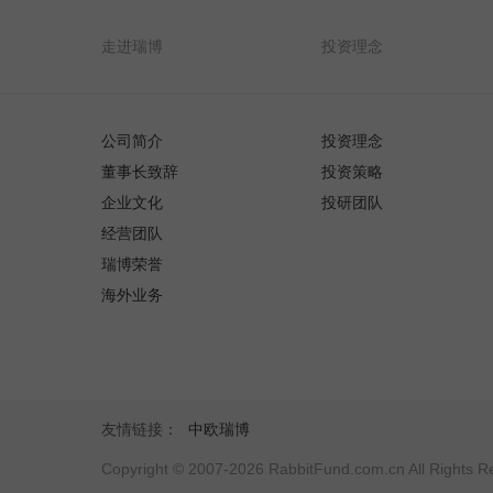
走进瑞博
投资理念
公司简介
投资理念
董事长致辞
投资策略
企业文化
投研团队
经营团队
瑞博荣誉
海外业务
友情链接：
中欧瑞博
Copyright © 2007-
2026
RabbitFund.com.cn All 