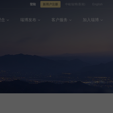
登陆
新用户注册
中歐瑞博(香港)
English
理念
瑞博发布
客户服务
加入瑞博