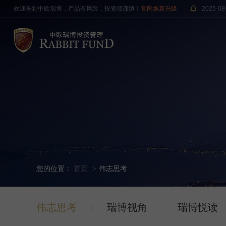
欢迎来到中欧瑞博，产品有风险，投资须谨慎！
官网焕新升级
2025-08
您的位置：
首页
伟志思考
>
伟志思考
瑞博视角
瑞博悦读