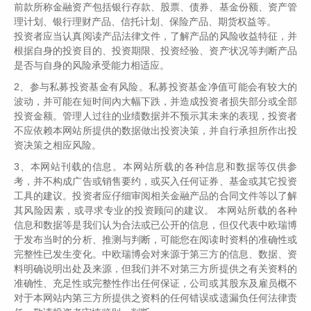
前款所称金融资产包括银行存款、股票、债券、基金份额、资产管
理计划、银行理财产品、信托计划、保险产品、期货权益等。
投资者应当认真阅读产品法律文件，了解产品的风险收益特征，并
中欧瑞博蝉联最值得信赖私募管理人奖
根据自身的投资目的、投资期限、投资经验、资产状况等判断产品
是否与自身的风险承受能力相适应。
2、参与私募投资基金有风险。私募投资基金净值可能会有较大的
波动，并可能在短时间內大幅下跌，并造成投资者损失部分或全部
3月16日，由
私募排排网
主办的第十七届私募基
投资金额。管理人过往的业绩数据并不预示其未来的表现，投资者
不应依赖本网站所提供的数据做出投资决策，并自行承担所作出投
金高峰论坛隆重发布了2023年度私募排排网私
资决策之相应风险。
募奖项评选结果。中欧瑞博以持续稳健的长跑业
3、本网站刊载的信息。本网站所载的各种信息和数据等仅供参
绩和良好的客户服务体验，荣获
“最值得信赖私
考，并不构成广告或销售要约，或买入任何证券、基金或其它投资
募基金管理人（主观多头策略）”大奖
！
工具的建议。投资者应仔细审阅相关金融产品的合同文件等以了解
其风险因素，或寻求专业的投资顾问的建议。 本网站所载的各种
信息和数据等是我们认为合法或已公开的信息，但仅代表中欧瑞博
感谢私募排排网的持续肯定，感恩所有客户、合
于发布当时的分析、推测与判断，可能您在阅读时资料的准确性或
作伙伴对中欧瑞博一直以来的信赖！
完整性已发生变化。中欧瑞博会对来源于第三方的信息、数据、资
料明确说明出处及来源，但我们并不对第三方所提供之有关资料的
准确性、充足性或完整性作出任何保证，公司或其股东及雇员概不
对于本网站内第三方所提供之资料的任何错误或遗漏负任何法律责