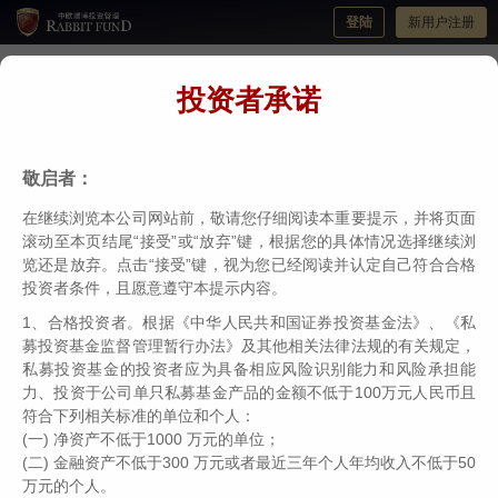
登陆
新用户注册
投资者承诺
瑞博荣誉 | 中欧瑞博蝉联私募排排网「最值
得信赖私募基金管理人」奖项！
敬启者：
分类：
瑞博荣誉
编辑：
中欧瑞博
日期：2023-03-16
在继续浏览本公司网站前，敬请您仔细阅读本重要提示，并将页面
滚动至本页结尾“接受”或“放弃”键，根据您的具体情况选择继续浏
览还是放弃。点击“接受”键，视为您已经阅读并认定自己符合合格
投资者条件，且愿意遵守本提示内容。
1、合格投资者。根据《中华人民共和国证券投资基金法》、《私
募投资基金监督管理暂行办法》及其他相关法律法规的有关规定，
私募投资基金的投资者应为具备相应风险识别能力和风险承担能
力、投资于公司单只私募基金产品的金额不低于100万元人民币且
符合下列相关标准的单位和个人：
(一) 净资产不低于1000 万元的单位；
(二) 金融资产不低于300 万元或者最近三年个人年均收入不低于50
万元的个人。