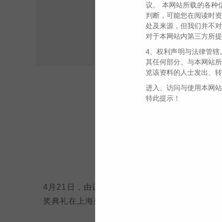
议。 本网站所载的各种
判断，可能您在阅读时资
处及来源，但我们并不对
对于本网站内第三方所提
4、权利声明与法律管辖
其任何部分。与本网站所
览该资料的人士发出、转
进入、访问与使用本网站
特此提示！
中欧瑞博蝉
4月21日，由证券时报主办的2023中国“金
奖典礼在上海盛大落幕。