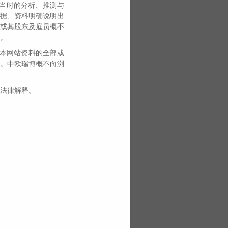
当时的分析、推测与
据、资料明确说明出
或其股东及雇员概不
。
本网站资料的全部或
。中欧瑞博概不向浏
法律解释。