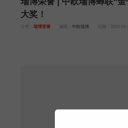
瑞博荣誉 | 中欧瑞博蝉联“
大奖！
分类：
瑞博荣誉
编辑：
中欧瑞博
日期：2023-04-