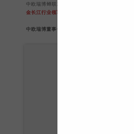
中欧瑞博蝉联2022年度双项大奖：
公司蝉联
金
金长江行业领军私募基金经理。
中欧瑞博自201
中欧瑞博董事长兼首席投资官吴伟志先生受邀参