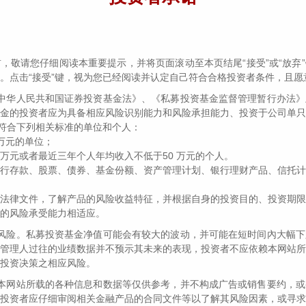
，敬请您仔细阅读本重要提示，并将页面滚动至本页结尾“接受”或“放弃
。点击“接受”键，视为您已经阅读并认定自己符合合格投资者条件，且愿
中华人民共和国证券投资基金法》、《私募投资基金监督管理暂行办法》
金的投资者应为具备相应风险识别能力和风险承担能力、投资于公司单只
且符合下列相关标准的单位和个人：
0 万元的单位；
00 万元或者最近三年个人年均收入不低于50 万元的个人。
行存款、股票、债券、基金份额、资产管理计划、银行理财产品、信托计
法律文件，了解产品的风险收益特征，并根据自身的投资目的、投资期限
的风险承受能力相适应。
风险。私募投资基金净值可能会有较大的波动，并可能在短时间內大幅下
管理人过往的业绩数据并不预示其未来的表现，投资者不应依赖本网站所
投资决策之相应风险。
本网站所载的各种信息和数据等仅供参考，并不构成广告或销售要约，或
投资者应仔细审阅相关金融产品的合同文件等以了解其风险因素，或寻求