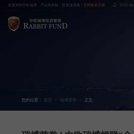
欢迎来到中欧瑞博，产品有风险，投资须谨慎！
官网焕新升级
2025-08
您的位置：
首页
瑞博荣誉
正文
>
>