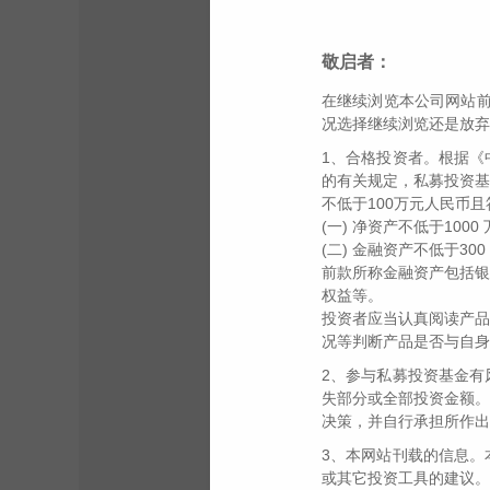
敬启者：
在继续浏览本公司网站前
况选择继续浏览还是放弃
1、合格投资者。根据《
的有关规定，私募投资基
不低于100万元人民币
(一) 净资产不低于100
(二) 金融资产不低于3
前款所称金融资产包括银
权益等。
投资者应当认真阅读产品
况等判断产品是否与自身
2、参与私募投资基金有
失部分或全部投资金额。
决策，并自行承担所作出
3、本网站刊载的信息。
或其它投资工具的建议。