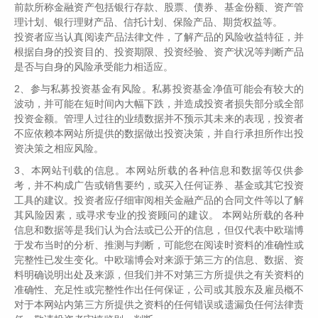
前款所称金融资产包括银行存款、股票、债券、基金份额、资产管
理计划、银行理财产品、信托计划、保险产品、期货权益等。
投资者应当认真阅读产品法律文件，了解产品的风险收益特征，并
根据自身的投资目的、投资期限、投资经验、资产状况等判断产品
精彩观点总结
是否与自身的风险承受能力相适应。
2、参与私募投资基金有风险。私募投资基金净值可能会有较大的
1、2022年究竟是新型牛市还是新型熊市，两
波动，并可能在短时间內大幅下跌，并造成投资者损失部分或全部
投资金额。管理人过往的业绩数据并不预示其未来的表现，投资者
者都对，取决于你站在哪个方向来看。
不应依赖本网站所提供的数据做出投资决策，并自行承担所作出投
2、新能源、光伏和风电问题不在于行业没有空
资决策之相应风险。
间，而是在于经历了过去三年牛市，大家对这
3、本网站刊载的信息。本网站所载的各种信息和数据等仅供参
个领域的参与度不断提升之后，不少公司的估
考，并不构成广告或销售要约，或买入任何证券、基金或其它投资
值可能过贵了。
工具的建议。投资者应仔细审阅相关金融产品的合同文件等以了解
其风险因素，或寻求专业的投资顾问的建议。 本网站所载的各种
3、新经济赛道中有竞争力的专精特新、未来业
信息和数据等是我们认为合法或已公开的信息，但仅代表中欧瑞博
绩依然有成长空间、估值不贵的公司，调整是
于发布当时的分析、推测与判断，可能您在阅读时资料的准确性或
机会。
完整性已发生变化。中欧瑞博会对来源于第三方的信息、数据、资
4、今年要关注海外的一些冲击和中国央行的政
料明确说明出处及来源，但我们并不对第三方所提供之有关资料的
准确性、充足性或完整性作出任何保证，公司或其股东及雇员概不
策。中美的货币政策完全是反向的，在一段时
对于本网站内第三方所提供之资料的任何错误或遗漏负任何法律责
间内我们觉得很难同向。