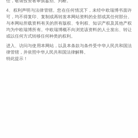
任，敬请投资者审慎鉴别、判断。
5、地产和保险还看不太清。做投资在风险没有
4、权利声明与法律管辖。您在任何情况下，未经中欧瑞博书面许
看到完全确定出清的阶段，我们愿意选择最确
可，均不得复印、复制或再转发本网站资料的全部或其任何部分。
定的最安全的东西来配置我们的资产。
与本网站所载资料有关的所有版权、专利权、知识产权及其他产权
均为中欧瑞博所有。中欧瑞博概不向浏览该资料的人士发出、转让
6、互联网、通讯、传统能源领域部分公司值得
或以任何方式转移任何种类的权利。
关注。一个企业只要有价值，越跌对于价值型
进入、访问与使用本网站，以及本条款与条件受中华人民共和国法
长期投资者来说，是很好的机会。一个企业的
律管辖，并依照中华人民共和国法律解释。
价值在于它满足了社会的刚需，解决了社会的
特此提示！
痛点。
以下是直播文字实录：
Q
张琳：您今天在发朋友圈的时候，直接提到了
新型
牛市还是新型熊市？是指什么呢？