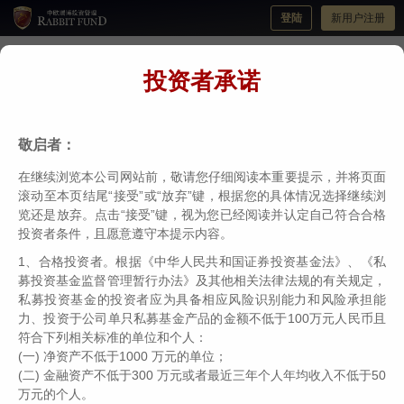
登陆
新用户注册
投资者承诺
2022相信常识的力量！央视财经专访中欧
瑞博吴伟志文字实录
敬启者：
分类：
瑞博视角
编辑：
中欧瑞博
日期：2022-01-25
在继续浏览本公司网站前，敬请您仔细阅读本重要提示，并将页面
滚动至本页结尾“接受”或“放弃”键，根据您的具体情况选择继续浏
览还是放弃。点击“接受”键，视为您已经阅读并认定自己符合合格
投资者条件，且愿意遵守本提示内容。
1、合格投资者。根据《中华人民共和国证券投资基金法》、《私
募投资基金监督管理暂行办法》及其他相关法律法规的有关规定，
私募投资基金的投资者应为具备相应风险识别能力和风险承担能
力、投资于公司单只私募基金产品的金额不低于100万元人民币且
2022年投资如何相信常识的力量，获得成长的收益？
符合下列相关标准的单位和个人：
1月24日，央视财经“2022虎年投资大趋势”专题，知
(一) 净资产不低于1000 万元的单位；
(二) 金融资产不低于300 万元或者最近三年个人年均收入不低于50
名财经主持人张琳直播专访中欧瑞博董事长兼投资总
万元的个人。
监吴伟志。