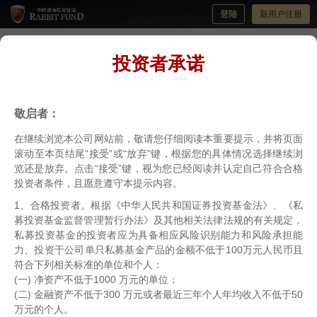
登陆
新用户注册
投资者承诺
中欧瑞博CTA量化私募证券投资基金成立公
告
敬启者：
分类：
公司公告
编辑：
中欧瑞博
日期：2021-10-21
在继续浏览本公司网站前，敬请您仔细阅读本重要提示，并将页面
滚动至本页结尾“接受”或“放弃”键，根据您的具体情况选择继续浏
览还是放弃。点击“接受”键，视为您已经阅读并认定自己符合合格
投资者条件，且愿意遵守本提示内容。
1、合格投资者。根据《中华人民共和国证券投资基金法》、《私
募投资基金监督管理暂行办法》及其他相关法律法规的有关规定，
私募投资基金的投资者应为具备相应风险识别能力和风险承担能
力、投资于公司单只私募基金产品的金额不低于100万元人民币且
符合下列相关标准的单位和个人：
(一) 净资产不低于1000 万元的单位；
(二) 金融资产不低于300 万元或者最近三年个人年均收入不低于50
万元的个人。