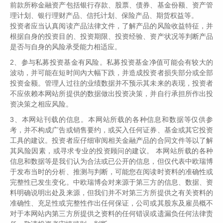
前款所称金融资产包括银行存款、股票、债券、基金份额、资产管
理计划、银行理财产品、信托计划、保险产品、期货权益等。
投资者应当认真阅读产品法律文件，了解产品的风险收益特征，并
根据自身的投资目的、投资期限、投资经验、资产状况等判断产品
是否与自身的风险承受能力相适应。
2、参与私募投资基金有风险。私募投资基金净值可能会有较大的
波动，并可能在短时间內大幅下跌，并造成投资者损失部分或全部
投资金额。管理人过往的业绩数据并不预示其未来的表现，投资者
不应依赖本网站所提供的数据做出投资决策，并自行承担所作出投
资决策之相应风险。
3、本网站刊载的信息。本网站所载的各种信息和数据等仅供参
考，并不构成广告或销售要约，或买入任何证券、基金或其它投资
工具的建议。投资者应仔细审阅相关金融产品的合同文件等以了解
其风险因素，或寻求专业的投资顾问的建议。 本网站所载的各种
信息和数据等是我们认为合法或已公开的信息，但仅代表中欧瑞博
于发布当时的分析、推测与判断，可能您在阅读时资料的准确性或
完整性已发生变化。中欧瑞博会对来源于第三方的信息、数据、资
料明确说明出处及来源，但我们并不对第三方所提供之有关资料的
准确性、充足性或完整性作出任何保证，公司或其股东及雇员概不
对于本网站内第三方所提供之资料的任何错误或遗漏负任何法律责