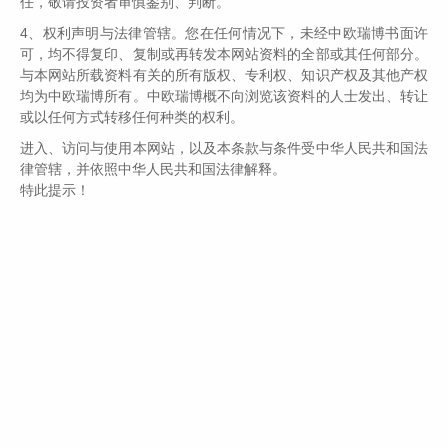
任，敬请投资者审慎鉴别、判断。
4、权利声明与法律管辖。您在任何情况下，未经中欧瑞博书面许
可，均不得复印、复制或再转发本网站资料的全部或其任何部分。
与本网站所载资料有关的所有版权、专利权、知识产权及其他产权
均为中欧瑞博所有。中欧瑞博概不向浏览该资料的人士发出、转让
上一篇
下一篇
或以任何方式转移任何种类的权利。
进入、访问与使用本网站，以及本条款与条件受中华人民共和国法
律管辖，并依照中华人民共和国法律解释。
2025-08-06
特此提示！
关于谨防不法分子冒用中欧瑞博名义开展不法活
近日，深圳市中欧瑞博投资管理股份有限公司(以下简称“公司”)发现
有不法分子冒用公司及关联公司中欧瑞博
2025-03-17
关于中欧瑞博旗下部分产品托管人及服务机构变
根据国泰君安证券股份有限公司与海通证券股份有限公司联合发布
的《关于基金托管人、基金服务机构的变更公告