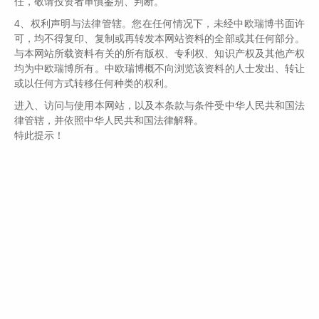
任，敬请投资者审慎鉴别、判断。
4、权利声明与法律管辖。您在任何情况下，未经中欧瑞博书面许
可，均不得复印、复制或再转发本网站资料的全部或其任何部分。
浩瀚的金融市场中，非法证券期货基金活动就像是那些故意设
与本网站所载资料有关的所有版权、专利权、知识产权及其他产权
均为中欧瑞博所有。中欧瑞博概不向浏览该资料的人士发出、转让
置的迷雾，让人迷失方向。2024“金融教育宣传月”活动，一起
或以任何方式转移任何种类的权利。
学习如何辨识那些非法证券的诡计，从夸张的收益承诺到虚假
的营销手段，再到那些看似正规却暗藏玄机的汇款账号。
进入、访问与使用本网站，以及本条款与条件受中华人民共和国法
律管辖，并依照中华人民共和国法律解释。
特此提示！
Q1
什么是非法证券期货活动？
非法证券期货活动是指违反《证券法》《期货交易管理条例》
《证券、期货投资咨询管理暂行办法》等法律法规的规定，未
经批准从事应依法由证券监管部门或国务院授权的部门核准或
批准，应受法定监督的证券发行和经营证券期货业务的活动。
开展证券期货业务，需要经中国证监会核准，取得相应业务资
格。未取得相应业务资格而开展证券期货业务的机构，是非法
机构。
Q2
非法证券期货活动的常见套路有哪些？