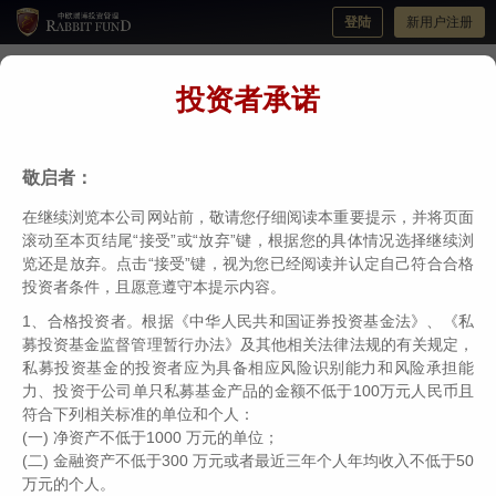
登陆
新用户注册
投资者承诺
金融教育宣传月 | 识别非法证券活动的方法
分类：
瑞博投教
编辑：
中欧瑞博
日期：2024-09-10
敬启者：
在继续浏览本公司网站前，敬请您仔细阅读本重要提示，并将页面
滚动至本页结尾“接受”或“放弃”键，根据您的具体情况选择继续浏
览还是放弃。点击“接受”键，视为您已经阅读并认定自己符合合格
投资者条件，且愿意遵守本提示内容。
1、合格投资者。根据《中华人民共和国证券投资基金法》、《私
募投资基金监督管理暂行办法》及其他相关法律法规的有关规定，
私募投资基金的投资者应为具备相应风险识别能力和风险承担能
力、投资于公司单只私募基金产品的金额不低于100万元人民币且
符合下列相关标准的单位和个人：
(一) 净资产不低于1000 万元的单位；
(二) 金融资产不低于300 万元或者最近三年个人年均收入不低于50
万元的个人。