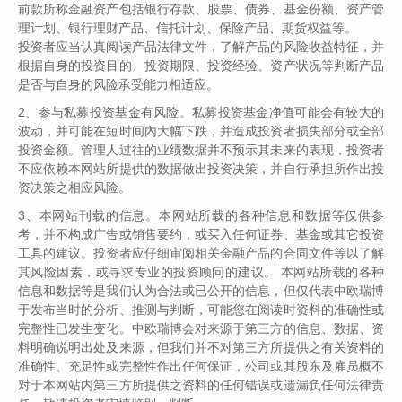
前款所称金融资产包括银行存款、股票、债券、基金份额、资产管
理计划、银行理财产品、信托计划、保险产品、期货权益等。
投资者应当认真阅读产品法律文件，了解产品的风险收益特征，并
根据自身的投资目的、投资期限、投资经验、资产状况等判断产品
是否与自身的风险承受能力相适应。
2、参与私募投资基金有风险。私募投资基金净值可能会有较大的
波动，并可能在短时间內大幅下跌，并造成投资者损失部分或全部
投资金额。管理人过往的业绩数据并不预示其未来的表现，投资者
不应依赖本网站所提供的数据做出投资决策，并自行承担所作出投
资决策之相应风险。
3、本网站刊载的信息。本网站所载的各种信息和数据等仅供参
考，并不构成广告或销售要约，或买入任何证券、基金或其它投资
工具的建议。投资者应仔细审阅相关金融产品的合同文件等以了解
其风险因素，或寻求专业的投资顾问的建议。 本网站所载的各种
信息和数据等是我们认为合法或已公开的信息，但仅代表中欧瑞博
于发布当时的分析、推测与判断，可能您在阅读时资料的准确性或
完整性已发生变化。中欧瑞博会对来源于第三方的信息、数据、资
料明确说明出处及来源，但我们并不对第三方所提供之有关资料的
准确性、充足性或完整性作出任何保证，公司或其股东及雇员概不
对于本网站内第三方所提供之资料的任何错误或遗漏负任何法律责