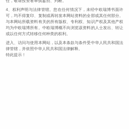
任，敬请投资者审慎鉴别、判断。
近年来，在严监管基调下，非法证券期货活动有所遏制，但不法分
子套路手法不断翻新，甚至与诈骗活动交织，具
4、权利声明与法律管辖。您在任何情况下，未经中欧瑞博书面许
可，均不得复印、复制或再转发本网站资料的全部或其任何部分。
与本网站所载资料有关的所有版权、专利权、知识产权及其他产权
均为中欧瑞博所有。中欧瑞博概不向浏览该资料的人士发出、转让
2026-03-16
或以任何方式转移任何种类的权利。
投资者避坑指南 | 警惕AI诈骗，筑起AI
进入、访问与使用本网站，以及本条款与条件受中华人民共和国法
AI诈骗三大套路
律管辖，并依照中华人民共和国法律解释。
特此提示！
2025-12-04
基金行业宪法宣传周 | 依法合规 守护金融
基金行业宪法宣传周 | 依法合规 守护金融安全