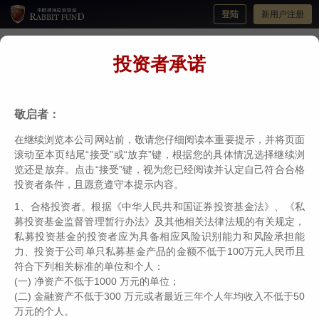
登陆
新用户注册
投资者承诺
【3·15投资者教育】财哥宝妹第一集动画
分类：
瑞博投教
编辑：
中欧瑞博
日期：2024-03-08
敬启者：
在继续浏览本公司网站前，敬请您仔细阅读本重要提示，并将页面
滚动至本页结尾“接受”或“放弃”键，根据您的具体情况选择继续浏
览还是放弃。点击“接受”键，视为您已经阅读并认定自己符合合格
投资者条件，且愿意遵守本提示内容。
1、合格投资者。根据《中华人民共和国证券投资基金法》、《私
募投资基金监督管理暂行办法》及其他相关法律法规的有关规定，
私募投资基金的投资者应为具备相应风险识别能力和风险承担能
力、投资于公司单只私募基金产品的金额不低于100万元人民币且
符合下列相关标准的单位和个人：
(一) 净资产不低于1000 万元的单位；
【3·15投资者教育】财哥宝妹第一集动画
(二) 金融资产不低于300 万元或者最近三年个人年均收入不低于50
万元的个人。