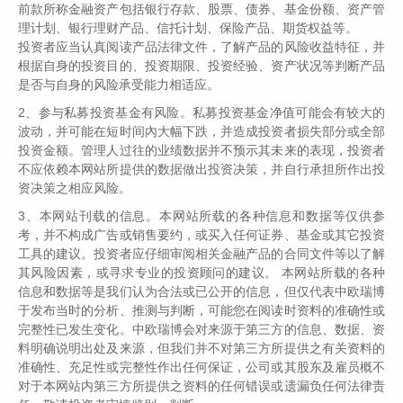
前款所称金融资产包括银行存款、股票、债券、基金份额、资产管
理计划、银行理财产品、信托计划、保险产品、期货权益等。
投资者应当认真阅读产品法律文件，了解产品的风险收益特征，并
根据自身的投资目的、投资期限、投资经验、资产状况等判断产品
是否与自身的风险承受能力相适应。
2、参与私募投资基金有风险。私募投资基金净值可能会有较大的
波动，并可能在短时间內大幅下跌，并造成投资者损失部分或全部
上一篇
下一篇
投资金额。管理人过往的业绩数据并不预示其未来的表现，投资者
不应依赖本网站所提供的数据做出投资决策，并自行承担所作出投
资决策之相应风险。
2026-05-14
3、本网站刊载的信息。本网站所载的各种信息和数据等仅供参
12386 服务平台投诉指南
考，并不构成广告或销售要约，或买入任何证券、基金或其它投资
工具的建议。投资者应仔细审阅相关金融产品的合同文件等以了解
根据《中国证监会关于 12386 服务平台优化运行有关事 项的公
其风险因素，或寻求专业的投资顾问的建议。 本网站所载的各种
告》
信息和数据等是我们认为合法或已公开的信息，但仅代表中欧瑞博
于发布当时的分析、推测与判断，可能您在阅读时资料的准确性或
完整性已发生变化。中欧瑞博会对来源于第三方的信息、数据、资
料明确说明出处及来源，但我们并不对第三方所提供之有关资料的
2026-05-14
准确性、充足性或完整性作出任何保证，公司或其股东及雇员概不
深圳证监局提醒：警惕非法荐股骗局，坚持理性
对于本网站内第三方所提供之资料的任何错误或遗漏负任何法律责