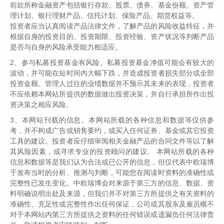
过买入估值有吸引力，公司盈利不断增长且稳定派发较高股息
前款所称金融资产包括银行存款、股票、债券、基金份额、资产管
理计划、银行理财产品、信托计划、保险产品、期货权益等。
的公司，长期持有，红利再投入，聚沙成塔，积累了可以传世
投资者应当认真阅读产品法律文件，了解产品的风险收益特征，并
的财富。
根据自身的投资目的、投资期限、投资经验、资产状况等判断产品
是否与自身的风险承受能力相适应。
分享三个靠股息取得巨大成功的普通人的故事，或许对当下A股
2、参与私募投资基金有风险。私募投资基金净值可能会有较大的
的同类投资者，有所启发。
波动，并可能在短时间內大幅下跌，并造成投资者损失部分或全部
投资金额。管理人过往的业绩数据并不预示其未来的表现，投资者
不应依赖本网站所提供的数据做出投资决策，并自行承担所作出投
资决策之相应风险。
3、本网站刊载的信息。本网站所载的各种信息和数据等仅供参
靠积累股票致富：5千变2200万
考，并不构成广告或销售要约，或买入任何证券、基金或其它投资
工具的建议。投资者应仔细审阅相关金融产品的合同文件等以了解
其风险因素，或寻求专业的投资顾问的建议。 本网站所载的各种
第一位投资者叫Anne Scheiber 女士，她在1944年投资的5000
信息和数据等是我们认为合法或已公开的信息，但仅代表中欧瑞博
美元，在1995年去世时变成了2200万美元（约1.5亿人民
于发布当时的分析、推测与判断，可能您在阅读时资料的准确性或
完整性已发生变化。中欧瑞博会对来源于第三方的信息、数据、资
币）。
料明确说明出处及来源，但我们并不对第三方所提供之有关资料的
准确性、充足性或完整性作出任何保证，公司或其股东及雇员概不
她是一名国税局的基层审计员，工作23年年收入从未超过3150
对于本网站内第三方所提供之资料的任何错误或遗漏负任何法律责