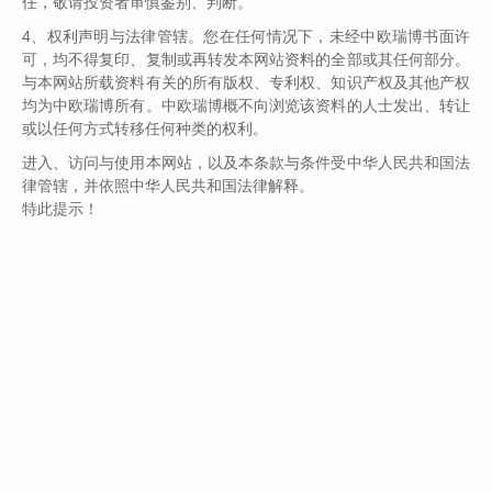
任，敬请投资者审慎鉴别、判断。
美元。她在审计报税单时学到的一个重要经验是，在美国致富
最可靠的方式是积累股票。
4、权利声明与法律管辖。您在任何情况下，未经中欧瑞博书面许
可，均不得复印、复制或再转发本网站资料的全部或其任何部分。
与本网站所载资料有关的所有版权、专利权、知识产权及其他产权
均为中欧瑞博所有。中欧瑞博概不向浏览该资料的人士发出、转让
或以任何方式转移任何种类的权利。
进入、访问与使用本网站，以及本条款与条件受中华人民共和国法
律管辖，并依照中华人民共和国法律解释。
特此提示！
她寻找自己熟知的品牌，买入这家公司的股票，几十年来用收
到的股息做再投资，从不卖出股票。