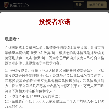
登陆
新用户注册
投资者承诺
靠股息获得巨大成功的普通人是怎样的？
分类：
瑞博投教
编辑：
中欧瑞博
日期：2023-07-26
敬启者：
在继续浏览本公司网站前，敬请您仔细阅读本重要提示，并将页面
滚动至本页结尾“接受”或“放弃”键，根据您的具体情况选择继续浏
随着存款利率、低风险理财收益率持续下行，股市、房市赚钱
览还是放弃。点击“接受”键，视为您已经阅读并认定自己符合合格
效应减弱，被打上“中特估”标签的高股息类公司在今年迎来了高
投资者条件，且愿意遵守本提示内容。
光时刻。
1、合格投资者。根据《中华人民共和国证券投资基金法》、《私
募投资基金监督管理暂行办法》及其他相关法律法规的有关规定，
私募投资基金的投资者应为具备相应风险识别能力和风险承担能
这类公司以其较高且稳定的分红、稳健的中长期基本面、较低
力、投资于公司单只私募基金产品的金额不低于100万元人民币且
的估值获得了投资者青睐。
符合下列相关标准的单位和个人：
(一) 净资产不低于1000 万元的单位；
(二) 金融资产不低于300 万元或者最近三年个人年均收入不低于50
事实上，全球股市里一直有一批低调且长情的收息投资者，通
万元的个人。