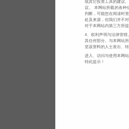
或其它投资工具的建议。
议。 本网站所载的各种
判断，可能您在阅读时资
处及来源，但我们并不对
对于本网站内第三方所提
4、权利声明与法律管辖
其任何部分。与本网站所
览该资料的人士发出、转
进入、访问与使用本网站
特此提示！