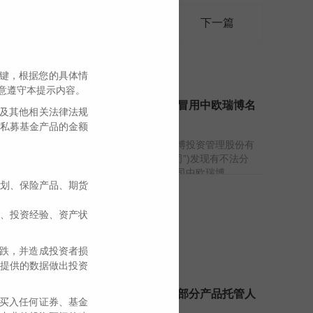
上一篇
下一篇
”键，根据您的具体情
意遵守本提示内容。
关于谨防不法分子冒用中欧瑞博名
及其他相关法律法规
义开展不法活
私募基金产品的金额
近日，深圳市中欧瑞博投资管理股份有
限公司(以下简称“公司”)发现有不法分
子冒用公司及关联公司中欧瑞博
划、保险产品、期货
2025-08-06
、投资经验、资产状
跌，并造成投资者损
提供的数据做出投资
关于中欧瑞博旗下部分产品托管人
买入任何证券、基金
及服务机构变