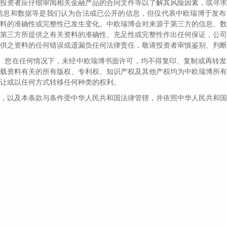
投资者应仔细审阅相关金融产品的合同文件等以了解其风险因素，或寻求
信息和数据等是我们认为合法或已公开的信息，但仅代表中欧瑞博于发布
料的准确性或完整性已发生变化。中欧瑞博会对来源于第三方的信息、数
第三方所提供之有关资料的准确性、充足性或完整性作出任何保证，公司
供之资料的任何错误或遗漏负任何法律责任，敬请投资者审慎鉴别、判断
。您在任何情况下，未经中欧瑞博书面许可，均不得复印、复制或再转发
载资料有关的所有版权、专利权、知识产权及其他产权均为中欧瑞博所有
让或以任何方式转移任何种类的权利。
，以及本条款与条件受中华人民共和国法律管辖，并依照中华人民共和国