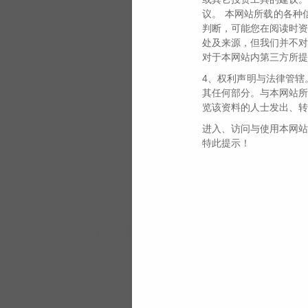
议。 本网站所载的各种
判断，可能您在阅读时资
处及来源，但我们并不对
对于本网站内第三方所提
4、权利声明与法律管辖
其任何部分。与本网站所
览该资料的人士发出、转
进入、访问与使用本网站
特此提示！