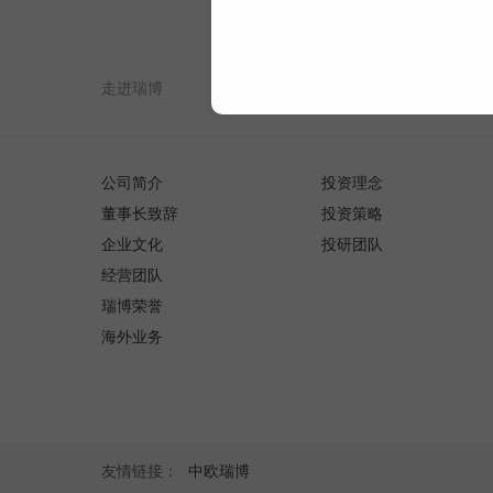
走进瑞博
投资理念
公司简介
投资理念
董事长致辞
投资策略
企业文化
投研团队
经营团队
瑞博荣誉
海外业务
友情链接：
中欧瑞博