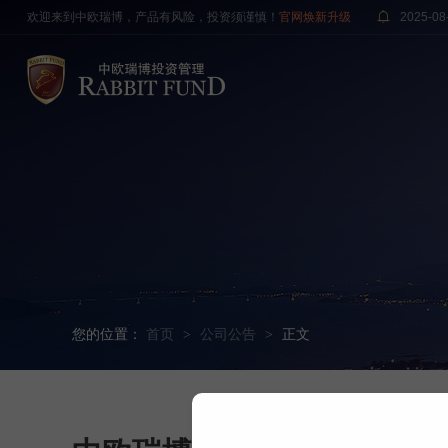
欢迎来到中欧瑞博，产品有风险，投资须谨慎！
官网焕新升级
2025-08
您的位置：
首页
公司公告
正文
>
>